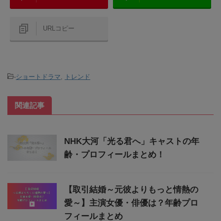
URLコピー
-
ショートドラマ
,
トレンド
関連記事
NHK大河「光る君へ」キャストの年
齢・プロフィールまとめ！
【取引結婚～元彼よりもっと情熱の
愛～】主演女優・俳優は？年齢プロ
フィールまとめ