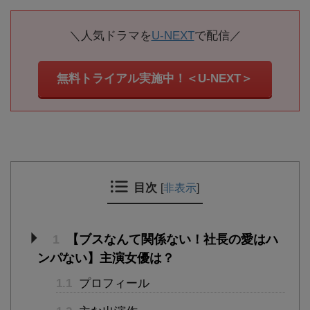
＼人気ドラマを
U-NEXT
で配信／
無料トライアル実施中！＜U-NEXT＞
目次
[
非表示
]
1
【ブスなんて関係ない！社長の愛はハ
ンパない】主演女優は？
1.1
プロフィール