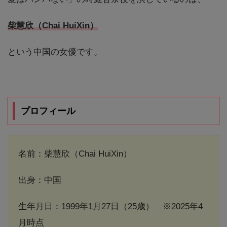
柴慧欣（Chai HuiXin）
という中国の女優です。
プロフィール
名前：柴慧欣（Chai HuiXin）
出身：中国
生年月日：1999年1月27日（25歳） ※2025年4
月時点