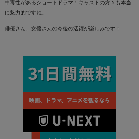
中毒性があるショートドラマ！キャストの方々も本当
に魅力的ですね。
俳優さん、女優さんの今後の活躍が楽しみです！