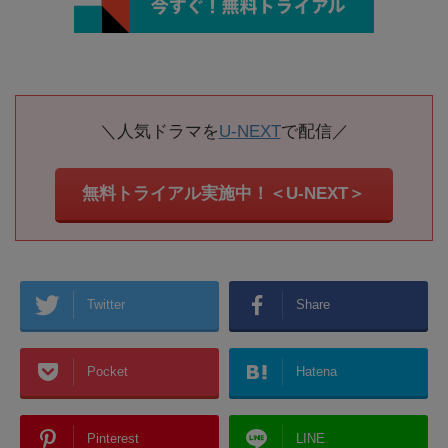
＼人気ドラマを
U-NEXT
で配信／
無料トライアル実施中！＜U-NEXT＞
Twitter
Share
Pocket
Hatena
Pinterest
LINE