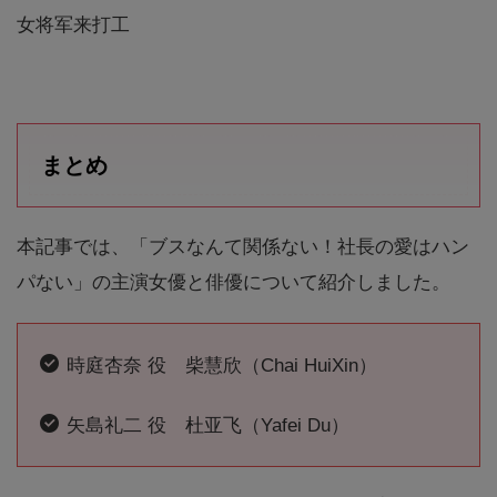
女将军来打工
まとめ
本記事では、「ブスなんて関係ない！社長の愛はハン
パない」の主演女優と俳優について紹介しました。
時庭杏奈
役 柴慧欣（Chai HuiXin）
矢島礼二 役 杜亚飞（Yafei Du）