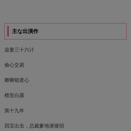
主な出演作
追妻三十六计
偷心交易
卿卿锁君心
檀至白露
第十九年
四宝出击，总裁爹地请接招