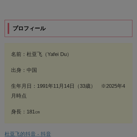
プロフィール
名前：杜亚飞（Yafei Du）
出身：中国
生年月日：1991年11月14日（33歳） ※2025年4
月時点
身長：181㎝
杜亚飞的抖音 - 抖音