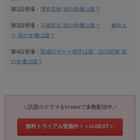
第1話登場：
澤井玄樹 役の俳優は誰？
第2話登場：
不破壮志 役の俳優は誰？
倉科エ
リ 役の女優は誰？
第4話登場：
賢成のデート相手は誰・白川妃奈 役
の女優は誰？
＼話題のドラマをU‐nextで多数配信中／
無料トライアル実施中！＜U-NEXT＞