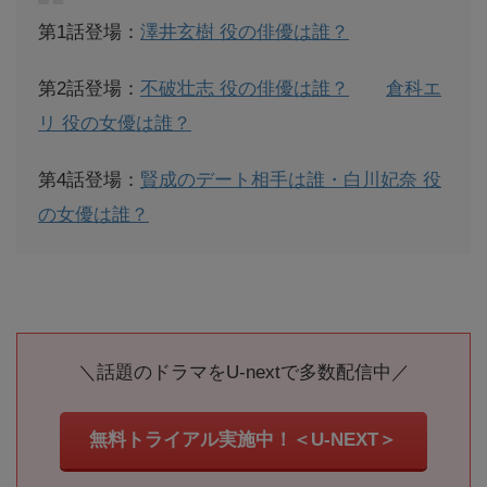
第1話登場：
澤井玄樹 役の俳優は誰？
第2話登場：
不破壮志 役の俳優は誰？
倉科エ
リ 役の女優は誰？
第4話登場：
賢成のデート相手は誰・白川妃奈 役
の女優は誰？
＼話題のドラマをU‐nextで多数配信中／
無料トライアル実施中！＜U-NEXT＞