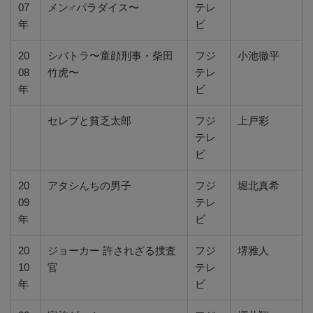
07
メン♂パラダイス〜
テレ
年
ビ
20
シバトラ〜童顔刑事・柴田
フジ
小池徹平
08
竹虎〜
テレ
年
ビ
セレブと貧乏太郎
フジ
上戸彩
テレ
ビ
20
アタシんちの男子
フジ
堀北真希
09
テレ
年
ビ
20
ジョーカー 許されざる捜査
フジ
堺雅人
10
官
テレ
年
ビ