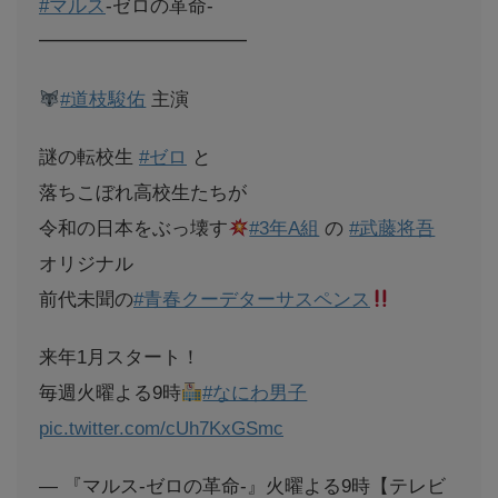
#マルス
-ゼロの革命-
━━━━━━━━━━━
#道枝駿佑
主演
謎の転校生
#ゼロ
と
落ちこぼれ高校生たちが
令和の日本をぶっ壊す
#3年A組
の
#武藤将吾
オリジナル
前代未聞の
#青春クーデターサスペンス
来年1月スタート！
毎週火曜よる9時
#なにわ男子
pic.twitter.com/cUh7KxGSmc
— 『マルス-ゼロの革命-』火曜よる9時【テレビ