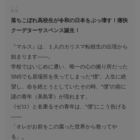
落ちこぼれ高校生が令和の日本をぶっ壊す！痛快
クーデターサスペンス誕生！
『マルス』は、１人のカリスマ転校生の出現から
始まります――。
学校ではいじめに遭い、唯一の心の拠り所だった
SNSでも居場所を失ってしまった“僕”。人生に絶
望し、命を絶とうとしていたその時、“僕”の前に
謎の青年（美島零）が現れます。
《ゼロ》と名乗るその青年は、“僕”にこう告げる
――
「オレがお前をこの腐った世界から救ってや
る」。