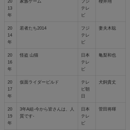
20
家族ゲーム
フジ
櫻井翔
13
テレ
年
ビ
20
若者たち2014
フジ
妻夫木聡
14
テレ
年
ビ
20
怪盗 山猫
日本
亀梨和也
16
テレ
年
ビ
20
仮面ライダービルド
テレ
犬飼貴丈
17
ビ朝
年
日
20
3年A組-今から皆さんは、人
日本
菅田将暉
19
質です-
テレ
年
ビ