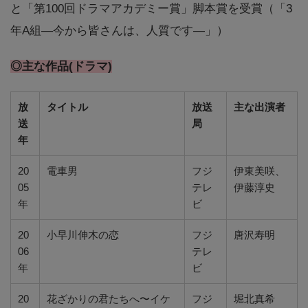
と「第100回ドラマアカデミー賞」脚本賞を受賞（「3
年A組―今から皆さんは、人質です―」）
◎主な作品(ドラマ)
放
タイトル
放送
主な出演者
送
局
年
20
電車男
フジ
伊東美咲、
05
テレ
伊藤淳史
年
ビ
20
小早川伸木の恋
フジ
唐沢寿明
06
テレ
年
ビ
20
花ざかりの君たちへ〜イケ
フジ
堀北真希