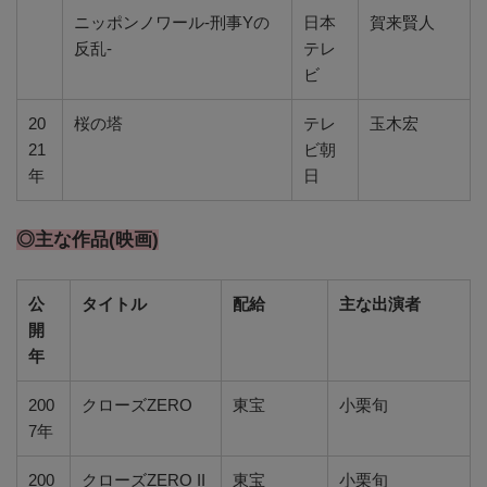
ニッポンノワール-刑事Yの
日本
賀来賢人
反乱-
テレ
ビ
20
桜の塔
テレ
玉木宏
21
ビ朝
年
日
◎主な作品(映画)
公
タイトル
配給
主な出演者
開
年
200
クローズZERO
東宝
小栗旬
7年
200
クローズZERO II
東宝
小栗旬