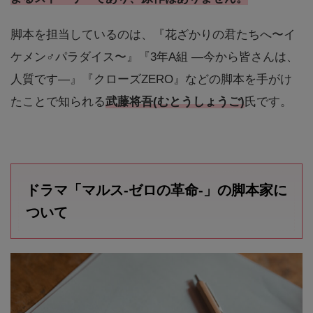
脚本を担当しているのは、『花ざかりの君たちへ〜イ
ケメン♂パラダイス〜』『3年A組 ―今から皆さんは、
人質です―』『クローズZERO』などの脚本を手がけ
たことで知られる
武藤将吾
(むとうしょうご)
氏です。
ドラマ「マルス-ゼロの革命-」の脚本家に
ついて