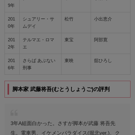
9年
201
シュアリー・サ
松竹
小出恵介
0年
ムデイ
201
テルマエ・ロマ
東宝
阿部寛
2年
エ
201
さらば あぶない
東映
舘ひろし
6年
刑事
脚本家 武藤将吾(むとうしょうご)の評判
3年A組面白かった。さすが脚本が武藤 将吾先
生。電車男、イケメンパラダイス(堀北ver.)、ク