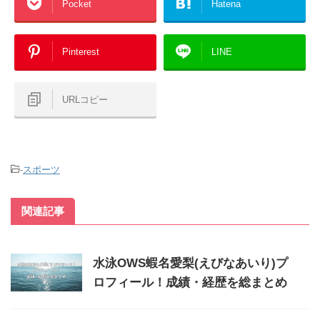
Pocket
Hatena
Pinterest
LINE
URLコピー
-
スポーツ
関連記事
水泳OWS蝦名愛梨(えびなあいり)プ
ロフィール！成績・経歴を総まとめ