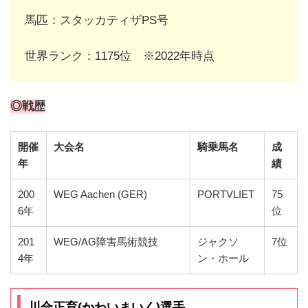
馬匹：スタッカティザPS号
世界ランク：1175位 ※2022年時点
◎戦歴
開催
大会名
騎乗馬名
成
年
績
200
WEG Aachen (GER)
PORTVLIET
75
6年
位
201
WEG/AG障害馬術競技
ジャクソ
7位
4年
ン・ホール
川合正育(かわいまいく)選手