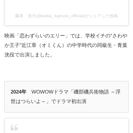
藤本 洸大(@kodai_fujimoto_official)がシェアした投稿
映画「恋わずらいのエリー」では、学校イチの“さわや
か王子”近江章（オミくん）の中学時代の同級生・青葉
洸役で出演しました。
2024年
WOWOWドラマ「磯部磯兵衛物語 ～浮
世はつらいよ～」でドラマ初出演