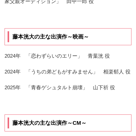
家父親オーディション」 田中一郎 役
藤本洸大の主な出演作～映画～
2024年 「恋わずらいのエリー」 青葉洸 役
2024年 「うちの弟どもがすみません」 相楽郁人 役
2025年 「青春ゲシュタルト崩壊」 山下祈 役
藤本洸大の主な出演作～CM～