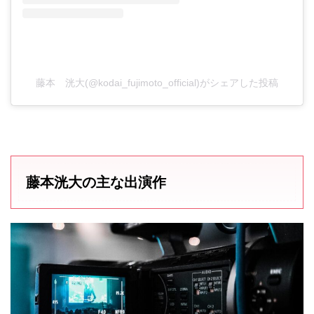
藤本 洸大(@kodai_fujimoto_official)がシェアした投稿
藤本洸大の主な出演作