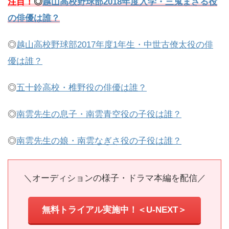
注目！
◎
越山高校野球部2018年度入学・三鬼まさる役
の俳優は誰？
◎
越山高校野球部2017年度1年生・中世古僚太役の俳
優は誰？
◎
五十鈴高校・椎野役の俳優は誰？
◎
南雲先生の息子・南雲青空役の子役は誰？
◎
南雲先生の娘・南雲なぎさ役の子役は誰？
＼オーディションの様子・ドラマ本編を配信／
無料トライアル実施中！＜U-NEXT＞