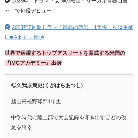
2023年 ドラマ「女神の教室～リーガル青春白書
～」で俳優デビュー
2023年7月期ドラマ「最高の教師 1年後、私は生徒
に■された」出演
世界で活躍するトップアスリートを育成する米国の
『IMGアカデミー』出身
◎久我原篤史(くがはらあつし)
越山高校野球部1年生
中学時代に陸上部で大会記録を叩き出すほどの俊
足を誇る