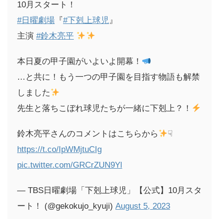
10月スタート！
#日曜劇場
『
#下剋上球児
』
主演
#鈴木亮平
本日夏の甲子園がいよいよ開幕！
…と共に！もう一つの甲子園を目指す物語も解禁
しました
先生と落ちこぼれ球児たちが一緒に下剋上？！
鈴木亮平さんのコメントはこちらから
☟
https://t.co/IpWMjtuCIg
pic.twitter.com/GRCrZUN9Yl
— TBS日曜劇場「下剋上球児」【公式】10月スタ
ート！ (@gekokujo_kyuji)
August 5, 2023