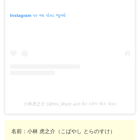
Instagram પર આ પોસ્ટ જુઓ
小林虎之介 (@tns_kbys) દ્વારા શેર કરેલ એક પોસ્ટ
名前：小林 虎之介（こばやし とらのすけ）