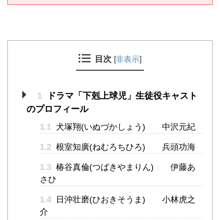
目次
[
非表示
]
1
ドラマ「下剋上球児」生徒役キャスト
のプロフィール
1.1
犬塚翔(いぬづかしょう) 中沢元紀
1.2
根室知廣(ねむろちひろ) 兵頭功海
1.3
椿谷真倫(つばきやまりん) 伊藤あ
さひ
1.4
日沖壮磨(ひおきそうま) 小林虎之
介