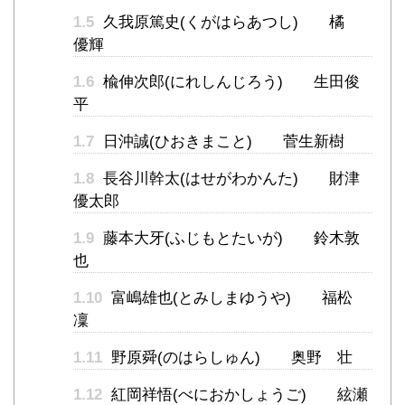
1.5
久我原篤史(くがはらあつし) 橘
優輝
1.6
楡伸次郎(にれしんじろう) 生田俊
平
1.7
日沖誠(ひおきまこと) 菅生新樹
1.8
長谷川幹太(はせがわかんた) 財津
優太郎
1.9
藤本大牙(ふじもとたいが) 鈴木敦
也
1.10
富嶋雄也(とみしまゆうや) 福松
凜
1.11
野原舜(のはらしゅん) 奥野 壮
1.12
紅岡祥悟(べにおかしょうご) 絃瀬