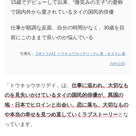
15歳でデビューして以来、“微笑みの王子”の愛称
で国内外から愛されているタイの国民的俳優
仕事が順調な反面、自分の時間がなく、30歳を目
前にこのままで良いのか悩んでいる
引用元：
【木ドラ24】トウキョウホリデイ | テレ東・ＢＳテレ東
7ch(公式)
「トウキョウホリデイ」は、
仕事に追われ、大切なも
のを見失いかけているタイの国民的俳優が、異国の
地・日本でヒロインと出会い、恋に落ち、大切なもの
や本当の幸せを見つめ直していくラブストーリー
とな
っています。