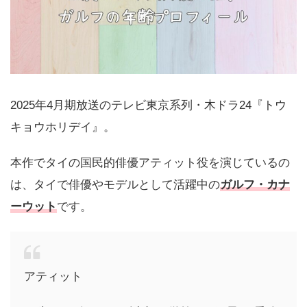
2025年4月期放送のテレビ東京系列・木ドラ24『トウ
キョウホリデイ』。
本作でタイの国民的俳優アティット役を演じているの
は、タイで俳優やモデルとして活躍中の
ガルフ・カナ
ーウット
です。
アティット