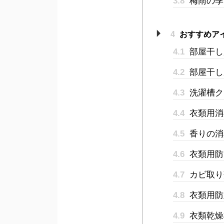
3.8
梅雨の季
4
おすすめア
4.1
部屋干し
4.2
部屋干し
4.3
洗濯槽ク
4.4
衣類用消
4.5
香りの消
4.6
衣類用防
4.7
カビ取り
4.8
衣類用防
4.9
衣類乾燥