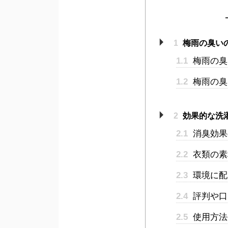
1
梅雨の臭い
1.1
梅雨の臭
1.2
梅雨の臭
2
効果的な洗
2.1
消臭効果
2.2
衣類の素
2.3
環境に配
2.4
評判や口
2.5
使用方法