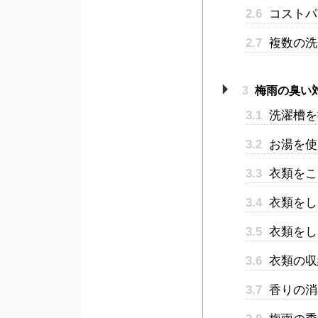
2.6
コストパ
2.7
複数の洗
3
梅雨の臭い
3.1
洗濯槽を
3.2
お湯を使
3.3
衣類をこ
3.4
衣類をし
3.5
衣類をし
3.6
衣類の収
3.7
香りの消