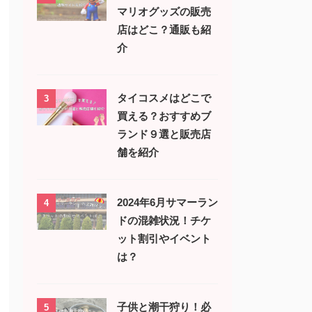
マリオグッズの販売
店はどこ？通販も紹
介
タイコスメはどこで
3
買える？おすすめブ
ランド９選と販売店
舗を紹介
2024年6月サマーラン
4
ドの混雑状況！チケ
ット割引やイベント
は？
子供と潮干狩り！必
5