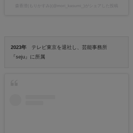
森香澄(もりかすみ)(@mori_kasumi_)がシェアした投稿
2023年
テレビ東京を退社し、芸能事務所
『seju』に所属