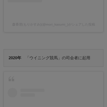
森香澄(もりかすみ)(@mori_kasumi_)がシェアした投稿
2020年
「ウイニング競馬」の司会者に起用