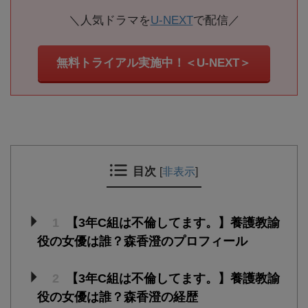
＼人気ドラマを
U-NEXT
で配信／
無料トライアル実施中！＜U-NEXT＞
目次
[
非表示
]
1
【3年C組は不倫してます。】養護教諭
役の女優は誰？森香澄のプロフィール
2
【3年C組は不倫してます。】養護教諭
役の女優は誰？森香澄の経歴