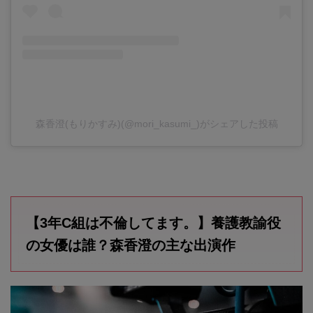
森香澄(もりかすみ)(@mori_kasumi_)がシェアした投稿
【3年C組は不倫してます。】養護教諭役
の女優は誰？森香澄の主な出演作