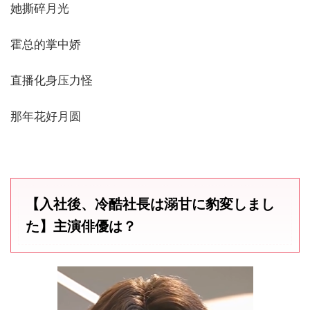
她撕碎月光
霍总的掌中娇
直播化身压力怪
那年花好月圆
【入社後、冷酷社長は溺甘に豹変しまし
た】主演俳優は？