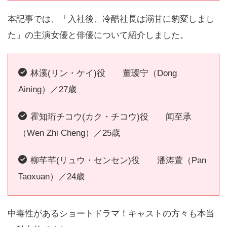
本記事では、「入社後、冷酷社長は溺甘に豹変しまし
た」の主演女優と俳優について紹介しました。
林溪(リン・ケイ)
役 董瑷宁（Dong
Aining）／27歳
霍知珩チコウ(カク・チコウ)役 闻至承
（Wen Zhi Cheng）／25歳
柳芊芊(リュウ・センセン)役 潘涛萱（Pan
Taoxuan）／24歳
中毒性があるショートドラマ！キャストの方々も本当