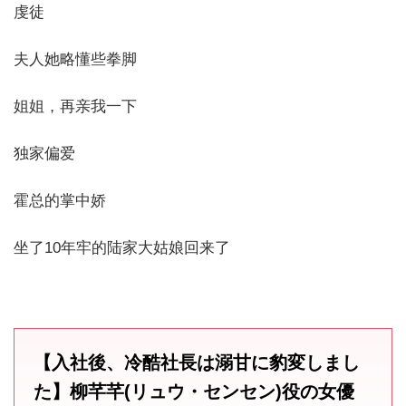
虔徒
夫人她略懂些拳脚
姐姐，再亲我一下
独家偏爱
霍总的掌中娇
坐了10年牢的陆家大姑娘回来了
【入社後、冷酷社長は溺甘に豹変しまし
た】柳芊芊(リュウ・センセン)役の女優