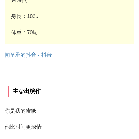
月時点
身長：182㎝
体重：70㎏
闻至承的抖音 - 抖音
主な出演作
你是我的蜜糖
他比时间更深情