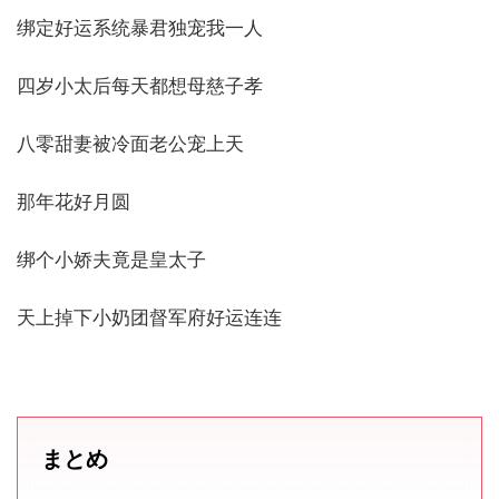
绑定好运系统暴君独宠我一人
四岁小太后每天都想母慈子孝
八零甜妻被冷面老公宠上天
那年花好月圆
绑个小娇夫竟是皇太子
天上掉下小奶团督军府好运连连
まとめ