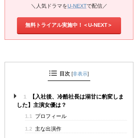
＼人気ドラマを
U-NEXT
で配信／
無料トライアル実施中！＜U-NEXT＞
目次
[
非表示
]
1
【入社後、冷酷社長は溺甘に豹変しま
した】主演女優は？
1.1
プロフィール
1.2
主な出演作